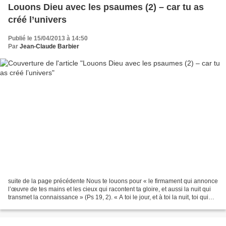
Louons Dieu avec les psaumes (2) – car tu as
créé l’univers
Publié le 15/04/2013 à 14:50
Par
Jean-Claude Barbier
suite de la page précédente Nous te louons pour « le firmament qui annonce
l’œuvre de tes mains et les cieux qui racontent ta gloire, et aussi la nuit qui
transmet la connaissance » (Ps 19, 2). « A toi le jour, et à toi la nuit, toi qui
agenças la lumière...