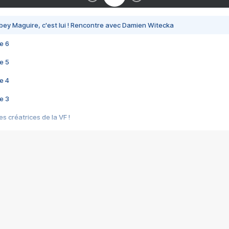
bey Maguire, c'est lui ! Rencontre avec Damien Witecka
e 6
e 5
e 4
e 3
s créatrices de la VF !
e 2
e 1
e Mektoub My Love arrive enfin ! Rencontre avec Shaïn Boumedine et Sal
i : après Toni en famille
elle réalise le bouleversant Dites lui que je l'aime
ais ! Rencontre autour de Vie privée de Rebecca Zlotowski