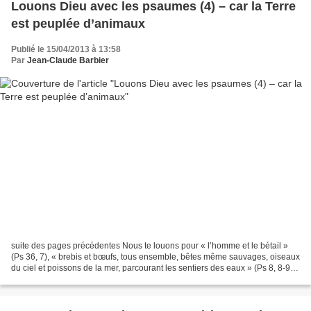
Louons Dieu avec les psaumes (4) – car la Terre
est peuplée d’animaux
Publié le 15/04/2013 à 13:58
Par
Jean-Claude Barbier
suite des pages précédentes Nous te louons pour « l’homme et le bétail »
(Ps 36, 7), « brebis et bœufs, tous ensemble, bêtes même sauvages, oiseaux
du ciel et poissons de la mer, parcourant les sentiers des eaux » (Ps 8, 8-9) ;
pour « la grande force...