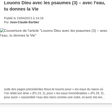
Louons Dieu avec les psaumes (3) – avec l’eau,
tu donnes la Vie
Publié le 15/04/2013 à 14:18
Par
Jean-Claude Barbier
suite des pages précédentes Nous te louons pour « les eaux du repos où
l’on refait son âme » (Ps 23, 2), pour « les eaux innombrables » (Ps 29, 3) ,
pour avoir « rassemblé l’eau des mers comme une outre, et avoir mis les
abîmes en réserve » (Ps 33, 7)...