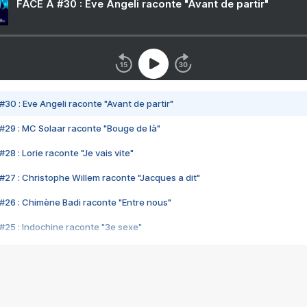
FACE A #30 : Eve Angeli raconte "Avant de partir"
#30 : Eve Angeli raconte "Avant de partir"
#29 : MC Solaar raconte "Bouge de là"
28 : Lorie raconte "Je vais vite"
#27 : Christophe Willem raconte "Jacques a dit"
#26 : Chimène Badi raconte "Entre nous"
#25 : Indochine raconte "3e sexe"
#24 : Zaho raconte "C'est chelou"
#23 : Patrick Bruel raconte "Au café des délices"
#22 : Kyo raconte "Le chemin"