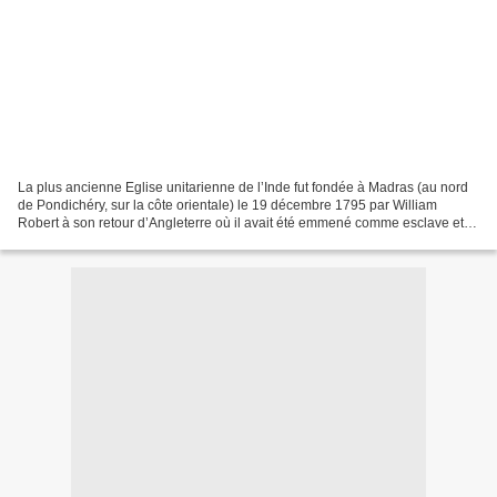
La plus ancienne Eglise unitarienne de l’Inde fut fondée à Madras (au nord
de Pondichéry, sur la côte orientale) le 19 décembre 1795 par William
Robert à son retour d’Angleterre où il avait été emmené comme esclave et
où il fréquenta une église unitarienne....