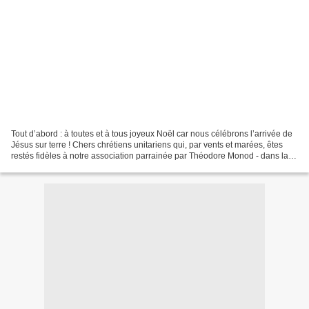
Tout d’abord : à toutes et à tous joyeux Noël car nous célébrons l’arrivée de
Jésus sur terre ! Chers chrétiens unitariens qui, par vents et marées, êtes
restés fidèles à notre association parrainée par Théodore Monod - dans la
lignée de Michel Servet...