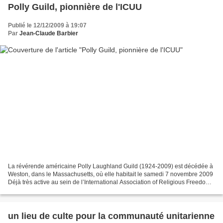
Polly Guild, pionnière de l'ICUU
Publié le 12/12/2009 à 19:07
Par
Jean-Claude Barbier
La révérende américaine Polly Laughland Guild (1924-2009) est décédée à
Weston, dans le Massachusetts, où elle habitait le samedi 7 novembre 2009
Déjà très active au sein de l’International Association of Religious Freedom
(IARF), elle s’est investie,...
un lieu de culte pour la communauté unitarienne