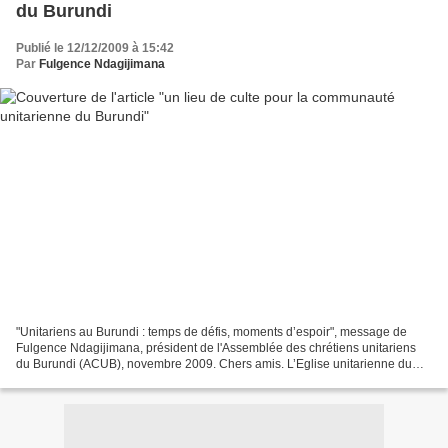
du Burundi
Publié le 12/12/2009 à 15:42
Par
Fulgence Ndagijimana
"Unitariens au Burundi : temps de défis, moments d’espoir", message de
Fulgence Ndagijimana, président de l'Assemblée des chrétiens unitariens
du Burundi (ACUB), novembre 2009. Chers amis. L’Eglise unitarienne du
Burundi a 6 ans d’existence et est en...