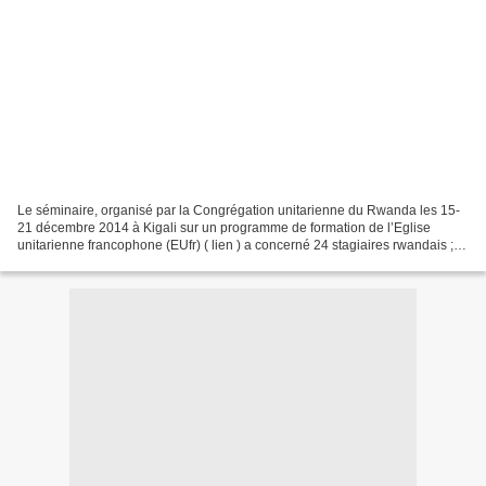
Le séminaire, organisé par la Congrégation unitarienne du Rwanda les 15-
21 décembre 2014 à Kigali sur un programme de formation de l’Eglise
unitarienne francophone (EUfr) ( lien ) a concerné 24 stagiaires rwandais ; il
est le troisième du genre (après...