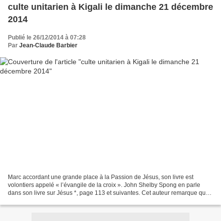
culte unitarien à Kigali le dimanche 21 décembre
2014
Publié le 26/12/2014 à 07:28
Par
Jean-Claude Barbier
Marc accordant une grande place à la Passion de Jésus, son livre est
volontiers appelé « l’évangile de la croix ». John Shelby Spong en parle
dans son livre sur Jésus *, page 113 et suivantes. Cet auteur remarque que
son récit est découpé en 8 temps de...