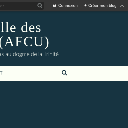
Connexion
+
Créer mon blog
lle des
s (AFCU)
pas au dogme de la Trinité
T