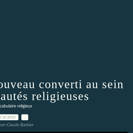
nouveau converti au sein
utés religieuses
cabulaire religieux
9.10.2010
…
ean-Claude Barbier