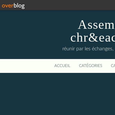
Assemb
chr&eac
réunir par les échanges, 
ACCUEIL
CATÉGORIES
C