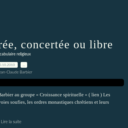
rée, concertée ou libre
cabulaire religieux
0.10.2010
…
ean-Claude Barbier
rbier au groupe « Croissance spirituelle » ( lien ) Les
 voies soufies, les ordres monastiques chrétiens et leurs
Lire la suite