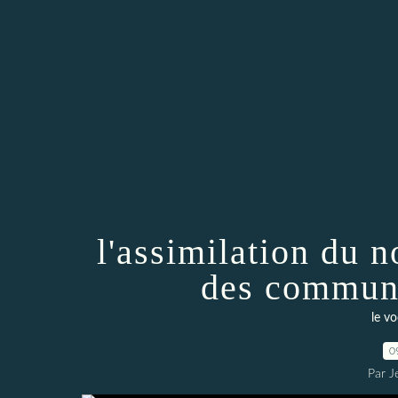
l'assimilation du 
des communa
le vo
0
Par J