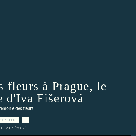
s fleurs à Prague, le
 d'Iva Fišerová
rémonie des fleurs
8.07.2007
…
ar Iva Fišerová