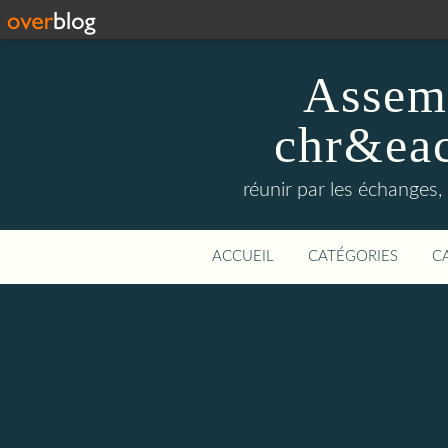
Assemb
chr&eac
réunir par les échanges, 
ACCUEIL
CATÉGORIES
C