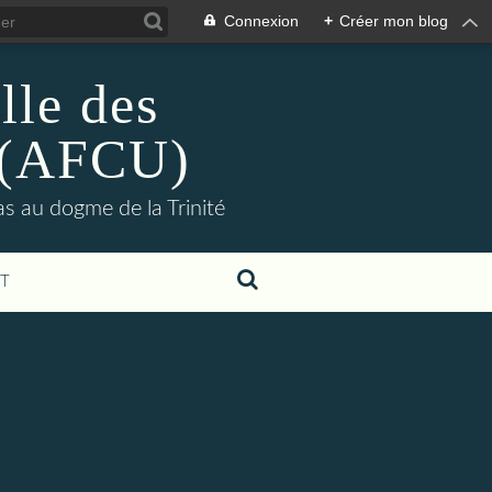
Connexion
+
Créer mon blog
lle des
s (AFCU)
pas au dogme de la Trinité
T