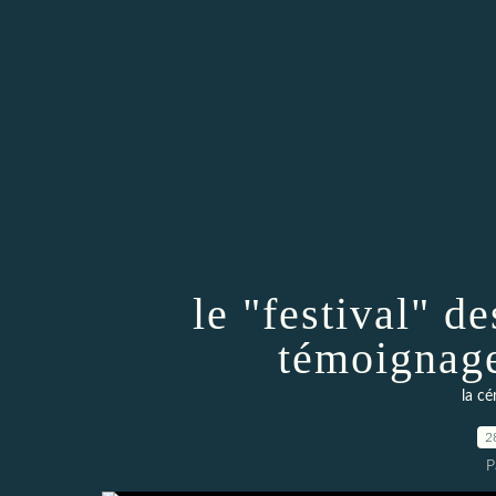
le "festival" de
témoignage
la cé
2
P