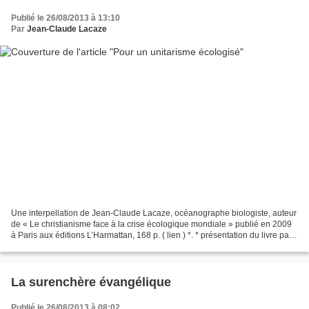
Publié le 26/08/2013 à 13:10
Par
Jean-Claude Lacaze
Une interpellation de Jean-Claude Lacaze, océanographe biologiste, auteur
de « Le christianisme face à la crise écologique mondiale » publié en 2009
à Paris aux éditions L’Harmattan, 168 p. ( lien ) *. * présentation du livre par
l'éditeur : La crise...
La surenchère évangélique
Publié le 26/08/2013 à 08:02