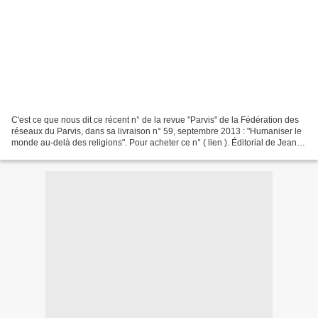
C'est ce que nous dit ce récent n° de la revue "Parvis" de la Fédération des
réseaux du Parvis, dans sa livraison n° 59, septembre 2013 : "Humaniser le
monde au-delà des religions". Pour acheter ce n° ( lien ). Éditorial de Jean-
Marie Kohler Ne vivre...