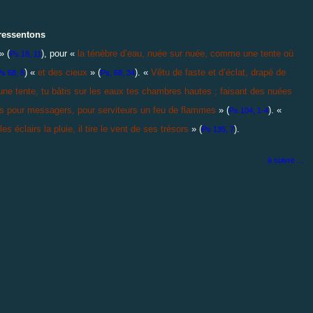
ressentons
» (
), pour «
la ténèbre d’eau, nuée sur nuée, comme une tente où
Ps 18, 11
) «
et des cieux
» (
). «
Vêtu de faste et d’éclat, drapé de
s 68, 5
Ps, 68, 34
e tente, tu bâtis sur les eaux tes chambres hautes ; faisant des nuées
nts pour messagers, pour serviteurs un feu de flammes
» (
). «
Ps 104, 1-4
s éclairs la pluie, il tire le vent de ses trésors
» (
).
Ps 135, 7
à suivre ...