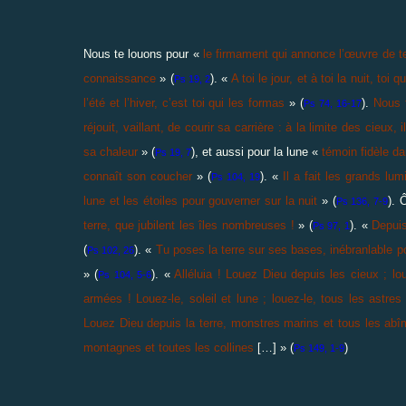
Nous te louons pour «
le firmament qui annonce l’œuvre de tes
connaissance
» (
). «
A toi le jour, et à toi la nuit, toi
Ps 19, 2
l’été et l’hiver, c’est toi qui les formas
» (
).
Nous t
Ps 74, 16-17
réjouit, vaillant, de courir sa carrière : à la limite des cieux, 
sa chaleur
» (
), et aussi pour la lune «
témoin fidèle da
Ps 19, 7
connaît son coucher
» (
). «
Il a fait les grands lum
Ps 104, 19
lune et les étoiles pour gouverner sur la nuit
» (
). 
Ps 136, 7-9
terre, que jubilent les îles nombreuses !
» (
). «
Depuis
Ps 97, 1
(
). «
Tu poses la terre sur ses bases, inébranlable 
Ps 102, 26
» (
). «
Alléluia ! Louez Dieu depuis les cieux ; lo
Ps 104, 5-6
armées ! Louez-le, soleil et lune ; louez-le, tous les astre
Louez Dieu depuis la terre, monstres marins et tous les abîme
montagnes et toutes les collines
[…] » (
)
Ps 149, 1-9