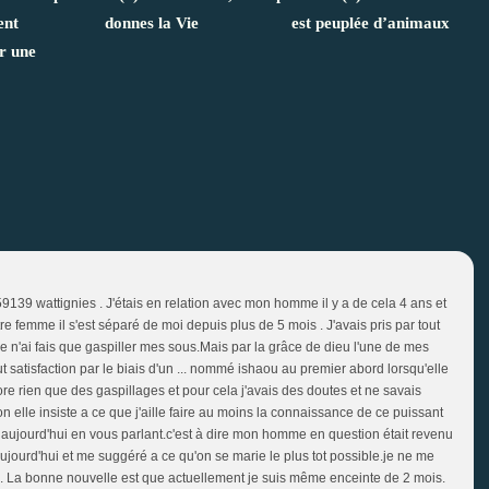
ent
donnes la Vie
est peuplée d’animaux
ur une
139 wattignies . J'étais en relation avec mon homme il y a de cela 4 ans et
re femme il s'est séparé de moi depuis plus de 5 mois . J'avais pris par tout
e n'ai fais que gaspiller mes sous.Mais par la grâce de dieu l'une de mes
t satisfaction par le biais d'un ... nommé ishaou au premier abord lorsqu'elle
ore rien que des gaspillages et pour cela j'avais des doutes et ne savais
n elle insiste a ce que j'aille faire au moins la connaissance de ce puissant
 aujourd'hui en vous parlant.c'est à dire mon homme en question était revenu
ujourd'hui et me suggéré a ce qu'on se marie le plus tot possible.je ne me
 La bonne nouvelle est que actuellement je suis même enceinte de 2 mois.