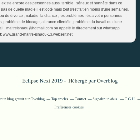
l existe encore des personnes aussi terrible , sérieux et honnête dans ce
 pas de quelle magie il est doté mais tout s'est fait en moins d'une semaines.
u de divorce ,maladie ,la chance , les problèmes liés a votre personnes
, problème de blocage, attirance clientèle, problème du travail ou d'une
mail : maitreishaou@hotmail.com ou appelé le directement sur whatsapp
t: www.grand-maitre-ishaou-13.webself.net
Eclipse Next 2019 - Hébergé par
Overblog
r un blog gratuit sur Overblog
Top articles
Contact
Signaler un abus
C.G.U.
Préférences cookies