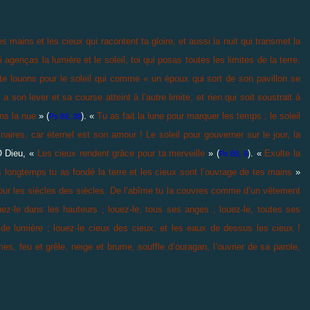
 mains et les cieux qui racontent ta gloire, et aussi la nuit qui transmet la
 qui agenças la lumière et le soleil, toi qui posas toutes les limites de la terre,
e louons pour le soleil qui comme « un époux qui sort de son pavillon se
il a son lever et sa course atteint à l’autre limite, et rien qui soit soustrait à
ns la nue
» (
). «
Tu as fait la lune pour marquer les temps ; le soleil
Ps 89, 38
inaires, car éternel est son amour ! Le soleil pour gouverner sur le jour, la
Ô Dieu, «
Les cieux rendent grâce pour ta merveille
» (
). «
Exulte la
Ps 89, 6
 longtemps tu as fondé la terre et les cieux sont l’ouvrage de tes mains
»
pour les siècles des siècles. De l’abîme tu la couvres comme d’un vêtement
uez-le dans les hauteurs ; louez-le, tous ses anges ; louez-le, toutes ses
s de lumière ; louez-le cieux des cieux, et les eaux de dessus les cieux !
s, feu et grêle, neige et brume, souffle d’ouragan, l’ouvrier de sa parole,