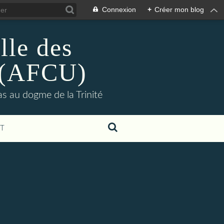
Connexion
+
Créer mon blog
lle des
s (AFCU)
pas au dogme de la Trinité
T