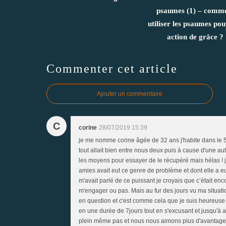
psaumes (1) – comm
utiliser les psaumes po
action de grâce ?
Commenter cet article
Ajouter un commentaire
C
corine
28/07/2019 15:39
je me nomme corine âgée de 32 ans j'habite dans le 59
tout allait bien entre nous deux puis à cause d'une aut
les moyens pour essayer de le récupéré mais hélas ! j
amies avait eut ce genre de problème et dont elle a eu
m'avait parlé de ce puissant je croyais que c’était enc
m'engager ou pas. Mais au fur des jours vu ma situatio
en question et c'est comme cela que je suis heureuse
en une durée de 7jours tout en s'excusant et jusqu'à a
plein même pas et nous nous aimons plus d'avantage.