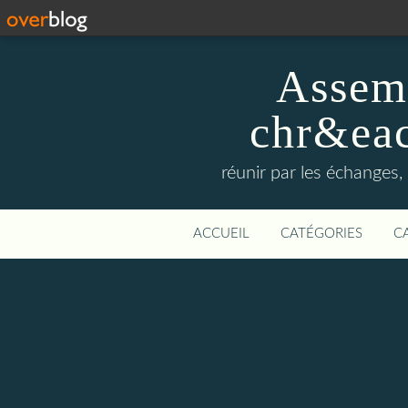
Assemb
chr&eac
réunir par les échanges, 
ACCUEIL
CATÉGORIES
C