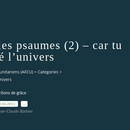
es psaumes (2) – car tu
é l’univers
unitariens (AFCU)
>
Categories
>
univers
ctions de grâce
5.04.2013
…
ean-Claude Barbier