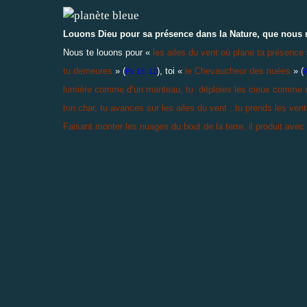
Louons Dieu pour sa présence dans la Nature, que nous 
Nous te louons pour «
les ailes du vent où plane ta présence
tu demeures
» (
), toi «
le Chevaucheur des nuées
» (
Ps 18, 12
P
lumière comme d’un manteau, tu déploies les cieux comme un
ton char, tu avances sur les ailes du vent ; tu prends les ve
Faisant monter les nuages du bout de la terre, il produit avec le