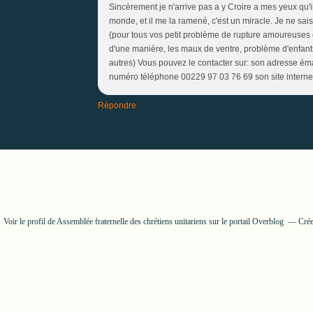
Sincèrement je n'arrive pas a y Croire a mes yeux qu'i
monde, et il me la ramené, c'est un miracle. Je ne sais
(pour tous vos petit problème de rupture amoureuses o
d'une manière, les maux de ventre, problème d'enfants
autres) Vous pouvez le contacter sur: son adresse é
numéro téléphone 00229 97 03 76 69 son site interne
Répondre
Voir le profil de
Assemblée fraternelle des chrétiens unitariens
sur le portail Overblog
Crée