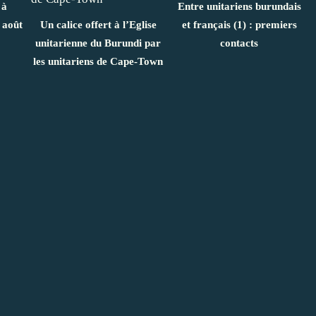
 à
Entre unitariens burundais
 août
Un calice offert à l’Eglise
et français (1) : premiers
unitarienne du Burundi par
contacts
les unitariens de Cape-Town