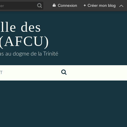
Connexion
+
Créer mon blog
lle des
s (AFCU)
pas au dogme de la Trinité
T