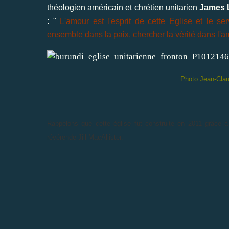
théologien américain et chrétien unitarien
James 
: "
L'amour est l'esprit de cette Eglise et le s
ensemble dans la paix, chercher la vérité dans l'a
Photo Jean-Clau
Rappelons que cette église fut construite en 2011 grâce à
révérende Jill MacAllister.