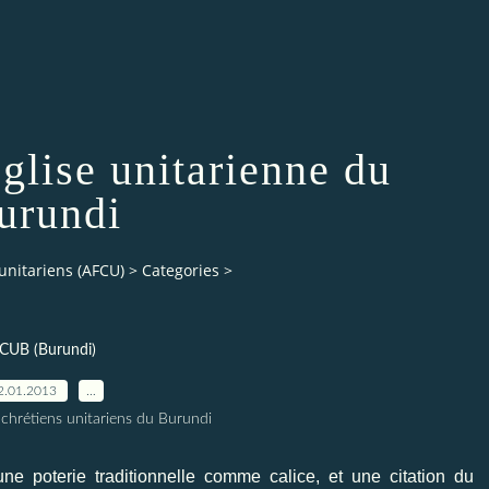
église unitarienne du
urundi
unitariens (AFCU)
>
Categories
>
CUB (Burundi)
2.01.2013
…
chrétiens unitariens du Burundi
une poterie traditionnelle comme calice, et une citation du