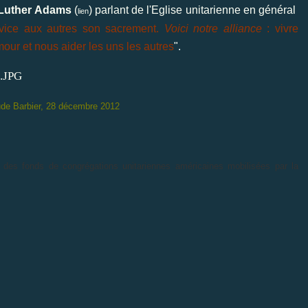
Luther Adams
(
) parlant de l'Eglise unitarienne en général
lien
ervice aux autres son sacrement.
Voici notre alliance
: vivre
mour et nous aider les uns les autres
".
de Barbier, 28 décembre 2012
 des fonds de congrégations unitariennes américaines mobilisées par la