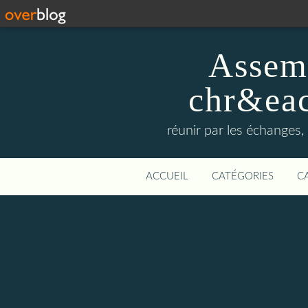
Assemb
chr&eac
réunir par les échanges, 
ACCUEIL
CATÉGORIES
C