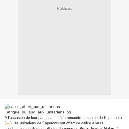
Publicité
A l’occasion de leur participation à la rencontre africaine de Bujumbura
(
), les unitariens de Capetown ont offert ce calice à leurs
lien
condisciples du Burundi. Photo : le révérend
Roux Joanes Malan
(
à