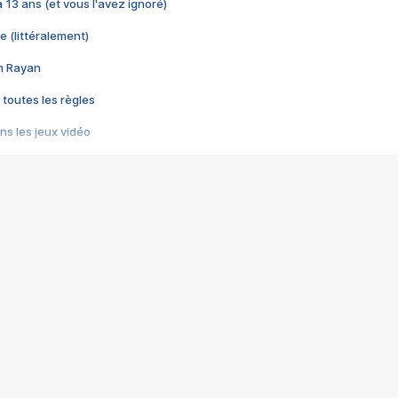
 a 13 ans (et vous l'avez ignoré)
e (littéralement)
im Rayan
 toutes les règles
s les jeux vidéo
us choquant de Rockstar ? - Le scandale BULLY
e plus moche de Steam
du RÊVE tourne au CAUCHEMAR
pendant 8 heures
it… à tort
umiliés par un jeu vidéo
ire - Final Fantasy 8
ti un empire - Age of Empires