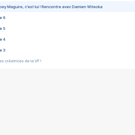
bey Maguire, c'est lui ! Rencontre avec Damien Witecka
e 6
e 5
e 4
e 3
s créatrices de la VF !
e 2
e 1
e Mektoub My Love arrive enfin ! Rencontre avec Shaïn Boumedine et Sal
i : après Toni en famille
elle réalise le bouleversant Dites lui que je l'aime
ais ! Rencontre autour de Vie privée de Rebecca Zlotowski