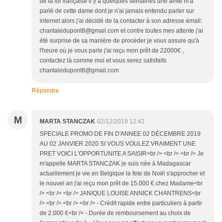
de la loi française il y a quelques semaines une amie m'a
parlé de cette dame dont je n'ai jamais entendu parler sur
internet alors j'ai décidé de la contacter à son adresse émail:
chantaledupont8@gmail.com et contre toutes mes attente j'ai
été surprise de sa manière de procéder je vous assure qu'à
l'heure où je vous parle j'ai reçu mon prêt de 22000€ ,
contactez là comme moi et vous serez satisfaits
chantaledupont8@gmail.com
Répondre
M
MARTA STANCZAK
02/12/2019 12:42
SPECIALE PROMO DE FIN D'ANNEE 02 DÉCEMBRE 2019
AU 02 JANVIER 2020 SI VOUS VOULEZ VRAIMENT UNE
PRET VOICI L'OPPORTUNITE A SAISIR<br /> <br /> <br /> Je
m'appelle MARTA STANCZAK je suis née à Madagascar
actuellement je vie en Belgique la fete de Noël s'approcher et
le nouvel an j'ai reçu mon prêt de 15.000 € chez Madame<br
/> <br /> <br /> JANIQUE LOUISE ANNICK CHANTRENS<br
/> <br /> <br /> <br /> - Crédit rapide entre particuliers à partir
de 2.000 €<br /> - Durée de remboursement au choix de