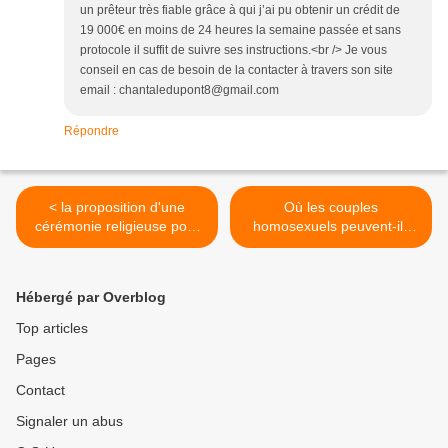
un prêteur très fiable grâce à qui j’ai pu obtenir un crédit de
19 000€ en moins de 24 heures la semaine passée et sans
protocole il suffit de suivre ses instructions.<br /> Je vous
conseil en cas de besoin de la contacter à travers son site
email : chantaledupont8@gmail.com
Répondre
< la proposition d'une
Où les couples
cérémonie religieuse pour
homosexuels peuvent-ils
tous les couples mise en
bénéficier d'une cérémonie
discussion (2)
religieuse ? >
Hébergé par Overblog
Top articles
Pages
Contact
Signaler un abus