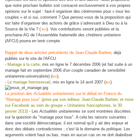
que notre prochain bulletin soit consacré exclusivement à vos propres
opinions sur le sujet : faut-il organiser des cérémonies pour « tous les
couples » et si oui, comment ? Que pensez-vous de la proposition qui
est faite d’organiser des actions de grâce s’adressant à Dieu ou à la
Source de la Vie ? (
). Vos contributions seront publiées et la
lien
prochaine AG de l’
Assemblée fraternelle des chrétiens unitariens
(AFCU) pourra en tenir compte.
Rappel de deux articles précédents de Jean-Claude Barbier
, déjà
publiés sur le site de l'AFCU
-
Mariage à la carte
, mis en ligne le 7 décembre 2006 (et fait suite à un
mariage fait en septembre 2006 d'un couple canadien de sensibilité
unitarienne-universaliste) (
).
lien
-
Le mariage homosexuel
, mis en ligne le 14 avril 2007 (
).
lien
La position des
Actualités unitariennes
sur le débat en France du
"Mariage pour tous"
(prise par son éditeur, Jean-Claude Barbier, et mise
sur Facebook au sein du groupe « Unitariens francophones, le 30
janvier 2013)
- Les
Actualités unitariennes
se sont montrées discrètes
sur la question du "mariage pour tous". A cela les raisons suivantes :
dans une société démocratique, il est normal qu'il y ait des enjeux et
donc des débats contradictoires ; c'est là le domaine du politique. Les
arguments volent haut ou bas, mais en aucun cas on ne doit diaboliser