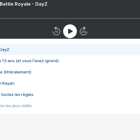
 Battle Royale - DayZ
 DayZ
 a 13 ans (et vous l'avez ignoré)
e (littéralement)
im Rayan
 toutes les règles
s les jeux vidéo
us choquant de Rockstar ? - Le scandale BULLY
e plus moche de Steam
du RÊVE tourne au CAUCHEMAR