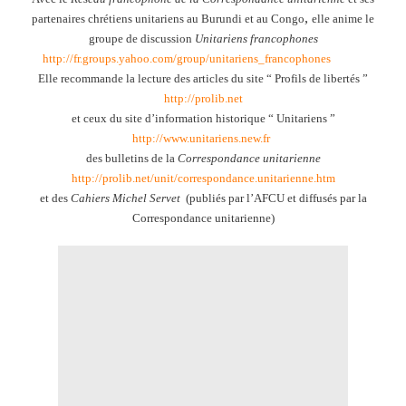
,
partenaires chrétiens unitariens au Burundi et au Congo
elle anime le
groupe de discussion
Unitariens francophones
http://fr.groups.yahoo.com/group/unitariens_francophones
Elle recommande la lecture des articles du site “ Profils de libertés ”
http://prolib.net
et ceux du site d’information historique “ Unitariens ”
http://www.unitariens.new.fr
des bulletins de
la
Correspondance
unitarienne
http://prolib.net/unit/correspondance.unitarienne.htm
et des
Cahiers Michel Servet
(publiés par l’AFCU et diffusés par
la
Correspondance unitarienne)