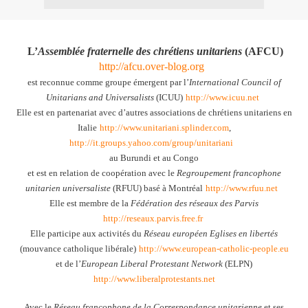
L’
Assemblée fraternelle des chrétiens unitariens
(AFCU)
http://afcu.over-blog.org
est reconnue comme groupe émergent par l’
International Council of
Unitarians and Universalists
(ICUU)
http://www.icuu.net
Elle est en partenariat avec d’autres associations de chrétiens unitariens
en
Italie
http://www.un
i
t
a
riani.splinder.com
,
http://it.groups.yahoo.com/group/unitariani
au Burundi et au Congo
et est en relation de coopération avec le
Regroupement francophone
unitarien universaliste
(RFUU) basé à Montréal
http://www.rfuu.net
Elle est membre de
la
Fédération
des réseaux des Parvis
http://reseaux.parvis.free.fr
Elle participe aux activités du
Réseau européen Eglises en libertés
(mouvance catholique libérale)
http://www.european-catholic-people.eu
et de l’
European Liberal Protestant Network
(ELPN)
http://www.liberalprotestants.net
Avec le
Réseau francophone de
la Correspondance unitarienne
et ses