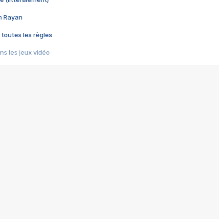
im Rayan
 toutes les règles
s les jeux vidéo
us choquant de Rockstar ? - Le scandale BULLY
e plus moche de Steam
du RÊVE tourne au CAUCHEMAR
pendant 8 heures
it… à tort
umiliés par un jeu vidéo
ire - Final Fantasy 8
ti un empire - Age of Empires
story DOFUS