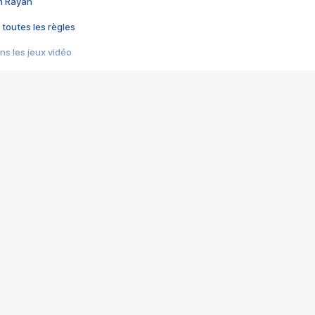
im Rayan
 toutes les règles
s les jeux vidéo
us choquant de Rockstar ? - Le scandale BULLY
e plus moche de Steam
du RÊVE tourne au CAUCHEMAR
pendant 8 heures
it… à tort
umiliés par un jeu vidéo
ire - Final Fantasy 8
ti un empire - Age of Empires
story DOFUS
tard, il crée l'un des pires jeux de tous les temps, MindsEye.