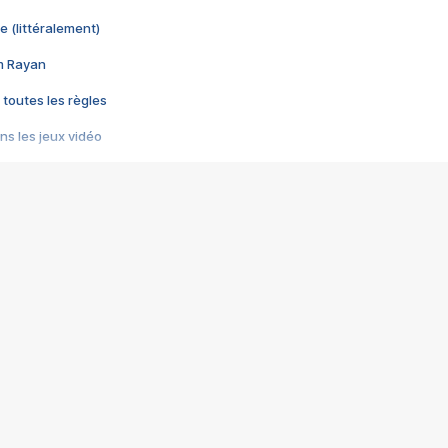
e (littéralement)
im Rayan
 toutes les règles
s les jeux vidéo
us choquant de Rockstar ? - Le scandale BULLY
e plus moche de Steam
du RÊVE tourne au CAUCHEMAR
pendant 8 heures
it… à tort
umiliés par un jeu vidéo
ire - Final Fantasy 8
ti un empire - Age of Empires