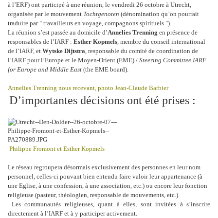
à l’ERF) ont participé à une réunion, le vendredi 26 octobre à Utrecht,
organisée par le mouvement
Tochtgenoten
(dénomination qu’on pourrait
traduire par " travailleurs en voyage, compagnons spirituels ").
La réunion s’est passée au domicile d’
Annelies Trenning
en présence de
responsables de l’IARF :
Esther Kopmels
, membre du conseil international
de l’IARF, et
Wytske Dijtstra
, responsable du comité de coordination de
l’IARF pour l’Europe et le Moyen-Orient (EME) /
Steering Committee IARF
for Europe and Middle East
(the EME board).
Annelies Trenning nous recevant, photo Jean-Claude Barbier
D’importantes décisions ont été prises :
Philippe Fromont et Esther Kopmels
Le réseau regroupera désormais exclusivement des personnes en leur nom
personnel, celles-ci pouvant bien entendu faire valoir leur appartenance (à
une Eglise, à une confession, à une association, etc.) ou encore leur fonction
religieuse (pasteur, théologien, responsable de mouvements, etc.).
Les communautés religieuses, quant à elles, sont invitées à s’inscrire
directement à l’IARF et à y participer activement.