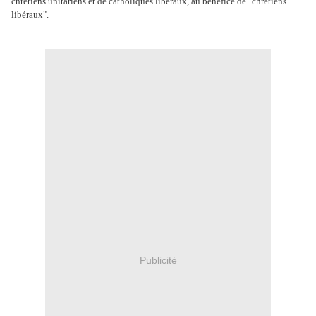
chrétiens unitariens et de catholiques libéraux, au bénéfice de "chrétiens
libéraux".
Publicité