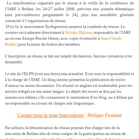
La manifestation organisée par le réseau à la veille de la conférence de
l’IARF à Belfast, les 24-27 juillet 2008, prévoira une journée thématique
(une pré-conférence programmée le 24), plus une assemblée générale
consacrée à l’organisation du réseau.
D’ici là, le mouvement
Tochtgenoten
assurera la conduite du réseau. Le
courrier est à adresser directement à
Wytske Dijkstra
, responsable de l’IARF
au niveau Europe-Proche Orient, avec copie éventuelle à
Jean-Claude
Barbier
pour la tenue du fichier des membres.
L'inscription au réseau se fait sur simple déclaration. Aucune cotisation n'est
demandée.
Le site de l'ELPN (voir nos liens) sera actualisé. Il est sous la responsabilité et
à la charge de l’EME. Un blog interne permettra la publication de textes
d’auteur ou autres documents. Un résumé en anglais est souhaitable pour les
articles rédigés en une autre langue. Le dépôt des textes se fera par les
auteurs eux-mêmes s’ils connaissent le maniement d’un blog, ou à défaut par
un responsable au niveau de chaque aire linguistique.
Contact pour la zone francophone
:
Philippe Fromont
Par ailleurs, la dénomination du réseau pourrait être élargie lors de la
rencontre de Belfast afin de tenir compte de la participation au réseau de