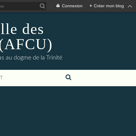
Connexion
+
Créer mon blog
lle des
s (AFCU)
pas au dogme de la Trinité
T