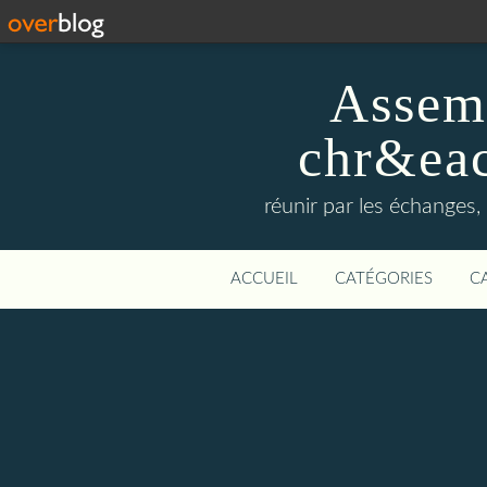
Assemb
chr&eac
réunir par les échanges, 
ACCUEIL
CATÉGORIES
C