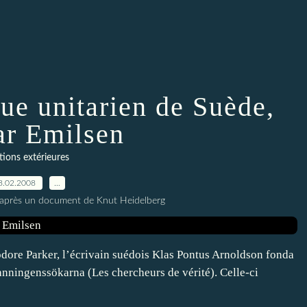
que unitarien de Suède,
r Emilsen
ations extérieures
8.02.2008
…
'après un document de Knut Heidelberg
éodore Parker, l’écrivain suédois Klas Pontus Arnoldson fonda
anningenssökarna (Les chercheurs de vérité). Celle-ci